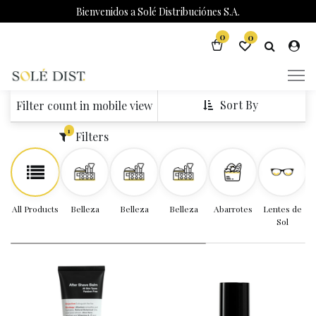
Bienvenidos a Solé Distribuciónes S.A.
0
0
Sort By
Filter count in mobile view
1
Filters
All Products
Belleza
Belleza
Belleza
Abarrotes
Lentes de
Sol
A